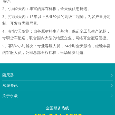
需求。
2、供样2天内：丰富的库存样板，全天候供您挑选。
3、打板4天内：15年以上从业经验的高级工程师，为客户量身定
制、开发各类阻尼器。
4、交货7天货到：自备原材料生产基地，保证全工艺生产流畅，
专职货车配送，联合国内大型的物流企业，网络齐全配送便捷。
5、客诉2小时解决：专业客服人员，24小时全天候命，经验丰富
的客服人员，公司总部全权授权，当场解决问题。
阻尼器
永晟资讯
关于永晟
全国服务热线