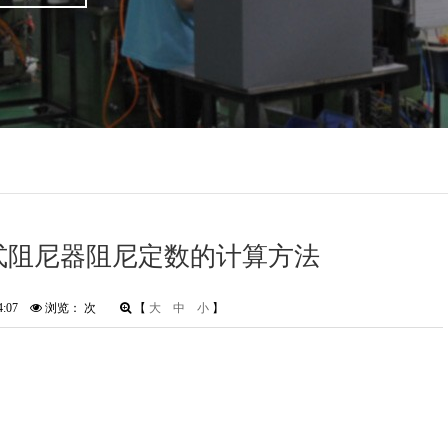
式阻尼器阻尼定数的计算方法
04:07
浏览：
次
【
大
中
小
】