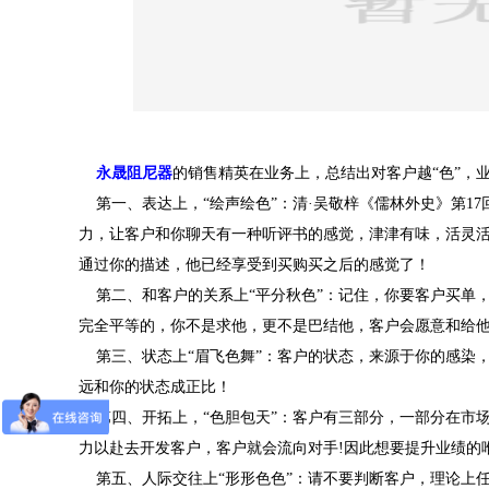
永晟阻尼器
的销售精英在业务上，总结出对客户越“色”，
第一、表达上，“绘声绘色”：清·吴敬梓《儒林外史》第17
力，让客户和你聊天有一种听评书的感觉，津津有味，活灵
通过你的描述，他已经享受到买购买之后的感觉了！
第二、和客户的关系上“平分秋色”：记住，你要客户买单
完全平等的，你不是求他，更不是巴结他，客户会愿意和给
第三、状态上“眉飞色舞”：客户的状态，来源于你的感染
远和你的状态成正比！
第四、开拓上，“色胆包天”：客户有三部分，一部分在市
力以赴去开发客户，客户就会流向对手!因此想要提升业绩的
第五、人际交往上“形形色色”：请不要判断客户，理论上