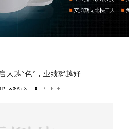
售人越“色”，业绩就越好
06:17
浏览：
次
【
大
中
小
】