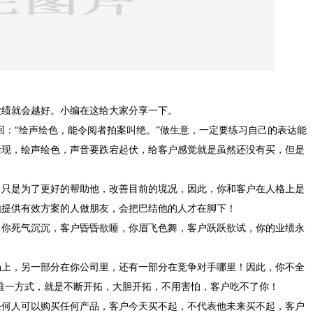
业绩就会越好。小编在这给大家分享一下。
回：“绘声绘色，能令阅者拍案叫绝。”做生意，一定要练习自己的表达能
活现，绘声绘色，声音要跌宕起伏，给客户感觉就是虽然还没有买，但是
，只是为了更好的帮助他，改善目前的境况，因此，你和客户在人格上是
他提供有效方案的人做朋友，会把巴结他的人才在脚下！
，你死气沉沉，客户昏昏欲睡，你眉飞色舞，客户跃跃欲试，你的业绩永
场上，另一部分在你公司里，还有一部分在竞争对手哪里！因此，你不全
唯一方式，就是不断开拓，大胆开拓，不用害怕，客户吃不了你！
任何人可以购买任何产品，客户今天买不起，不代表他未来买不起，客户