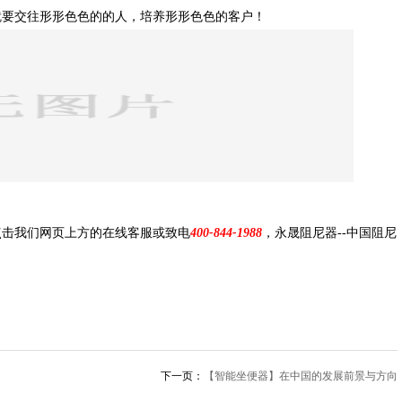
就要交往形形色色的的人，培养形形色色的客户！
点击我们网页上方的在线客服或致电
400-844-1988
，永晟阻尼器--中国阻尼
下一页：
【智能坐便器】在中国的发展前景与方向